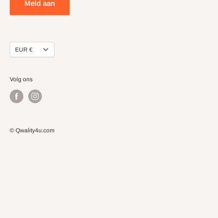
Meld aan
Valuta
EUR €
Volg ons
© Qwality4u.com